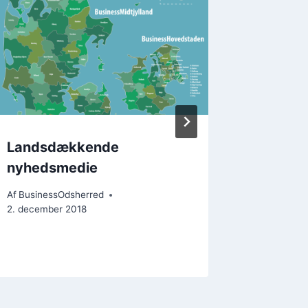
LIVE
Af
Busines
13. decemb
Landsdækkende
nyhedsmedie
Af
BusinessOdsherred
2. december 2018