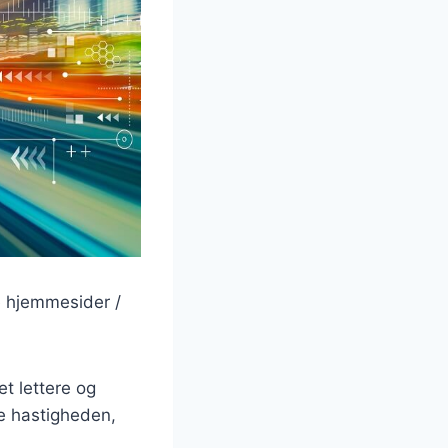
e hjemmesider /
t lettere og
ge hastigheden,