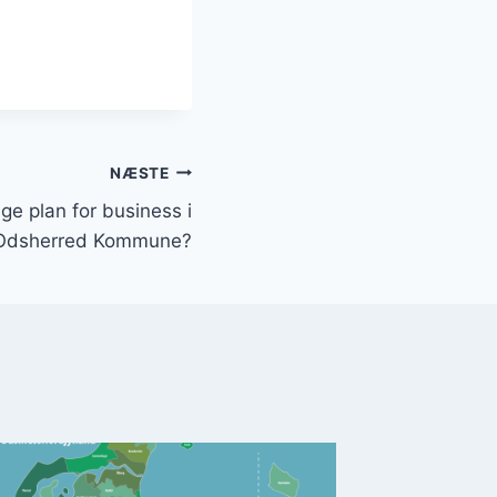
NÆSTE
ge plan for business i
Odsherred Kommune?
Busine