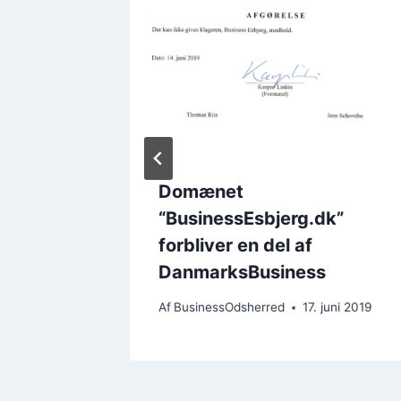
r hen
Domænet
“BusinessEsbjerg.dk”
forbliver en del af
DanmarksBusiness
Af
BusinessOdsherred
17. juni 2019