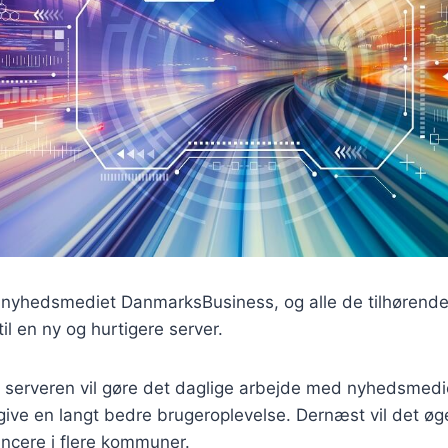
r nyhedsmediet DanmarksBusiness, og alle de tilhørend
il en ny og hurtigere server.
 serveren vil gøre det daglige arbejde med nyhedsmedie
give en langt bedre brugeroplevelse. Dernæst vil det ø
ncere i flere kommuner.