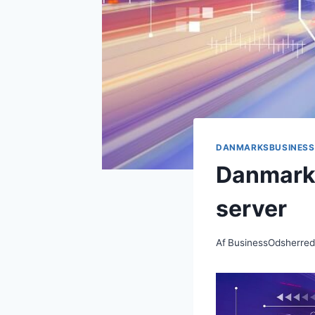
DANMARKSBUSINESS
DanmarksB
server
Af
BusinessOdsherre