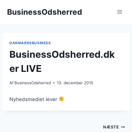
Fortsæt
BusinessOdsherred
til
indhold
DANMARKSBUSINESS
BusinessOdsherred.dk
er LIVE
Af
BusinessOdsherred
13. december 2015
Nyhedsmediet lever
Indlægsnavigation
NÆSTE