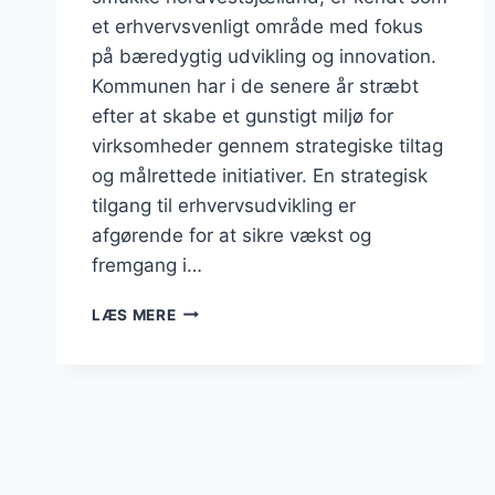
et erhvervsvenligt område med fokus
på bæredygtig udvikling og innovation.
Kommunen har i de senere år stræbt
efter at skabe et gunstigt miljø for
virksomheder gennem strategiske tiltag
og målrettede initiativer. En strategisk
tilgang til erhvervsudvikling er
afgørende for at sikre vækst og
fremgang i…
HVAD
LÆS MERE
ER
DEN
FREMTIDIGE
PLAN
FOR
BUSINESS
I
ODSHERRED